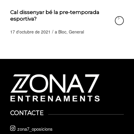
Cal dissenyar bé la pre-temporada
esportiva?
/
17 d'octubre de 2021
a
Bloc
,
General
CONTACTE
zona7_oposicions