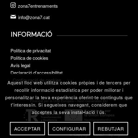
zona7entrenaments
info@zona7.cat
INFORMACIÓ
Política de privacitat
Política de cookies
Avís legal
Declaració d’accessibilitat
Configuració de cookies
Aquest lloc web utilitza cookies pròpies i de tercers per
recollir informació estadística per poder millorar i
personalitzar la teva experiència oferint-te continguts que
Finançat per la Unió Europea – Next Generation EU
t'interessin. Si segueixes navegant, considerem que
acceptes la seva instal•lació i ús.
ACCEPTAR
CONFIGURAR
REBUTJAR
© Copyright Zona7 – by
ergates