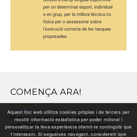
per un determinat esport, individual
o en grup, per la millora tècnica i/o
física per o assessorar sobre
l’execució correcta de les tasques
proposades.
COMENÇA ARA!
Aquest lloc web utilitza cookies pròpies i de tercers per
No esperis més per portar el teu rendiment al següent
recollir informació estadística per poder millorar i
nivell! Posa’t en contacte amb nosaltres ara mateix i
personalitzar la teva experiència oferint-te continguts que
descobreix com un pla de nutrició personalitzat pot
t'interessin. Si segueixes navegant, considerem que