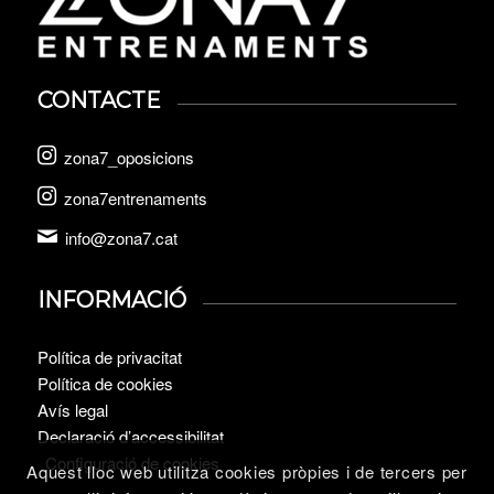
CONTACTE
zona7_oposicions
zona7entrenaments
info@zona7.cat
INFORMACIÓ
Política de privacitat
Política de cookies
Avís legal
Declaració d’accessibilitat
Configuració de cookies
Aquest lloc web utilitza cookies pròpies i de tercers per