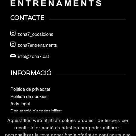
CONTACTE
zona7_oposicions
zona7entrenaments
info@zona7.cat
INFORMACIÓ
Política de privacitat
Política de cookies
Avís legal
Declaració d’accessibilitat
Configuració de cookies
Aquest lloc web utilitza cookies pròpies i de tercers per
recollir informació estadística per poder millorar i
personalitzar la teva experiència oferint-te continguts que