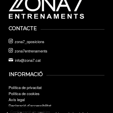
CONTACTE
zona7_oposicions
zona7entrenaments
info@zona7.cat
INFORMACIÓ
Política de privacitat
Política de cookies
Avís legal
Declaració d’accessibilitat
Configuració de cookies